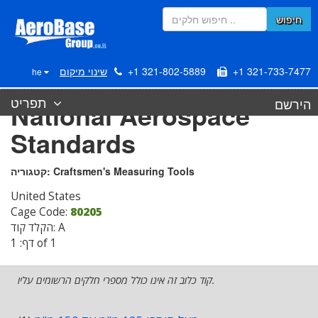
חיפוש
+1 321-733-7477
+1 321-802-5889
שינוי מיקום
he
תפריט
הירשם
National Aerospace
Standards
Craftsmen's Measuring Tools
קטגוריה:
United States
Cage Code:
80205
הקלד קוד: A
דף: 1 of 1
קוד כלוב זה אינו כולל מספרי חלקים הרשומים עליו.