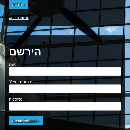
הירשם »
שכחתי סיסמא
הירשם
שם:
כתובת דוא"ל:
סיסמה:
Create Account »