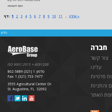
הוסף להשוואה
אחרון »
...
11
10
9
8
7
6
5
4
3
2
1
דף:
חדש:
חברה
צור קשר
ISO 9001:2015 + AS9120B
עלינו
טלפון: 1 (321) 802-5889
ות פרטיות
Fax: 1 (321) 733-7477
3555 Agricultural Center Dr.
 והתניות
St. Augustine, FL 32092
פת האתר