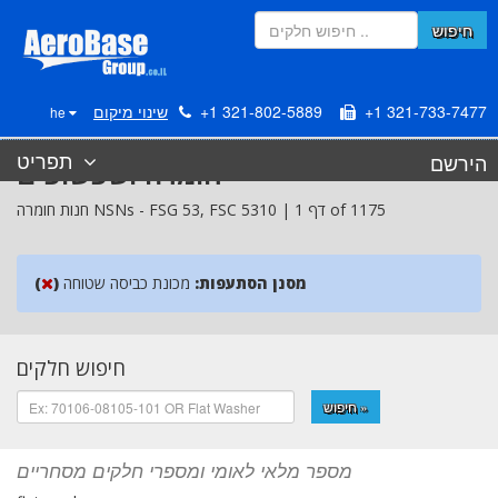
חיפוש
+1 321-733-7477
+1 321-802-5889
שינוי מיקום
he
תפריט
הירשם
חומרה ושפשופים
5310 | דף 1 of 1175
FSC
53,
FSG
חנות חומרה NSNs -
מסנן הסתעפות:
מכונת כביסה שטוחה
)
(
חיפוש חלקים
חיפוש »
מספר מלאי לאומי ומספרי חלקים מסחריים