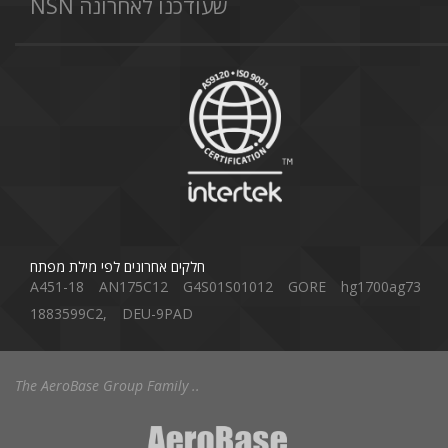
NSN שעודכנו לאחרונה
חלקים אחרונים לפי מילת מפתח
A451-18
AN175C12
G4S01S01012
GORE
hg1700ag73
1883599C2,
DEU-9PAD
The AeroBase Group Family ..