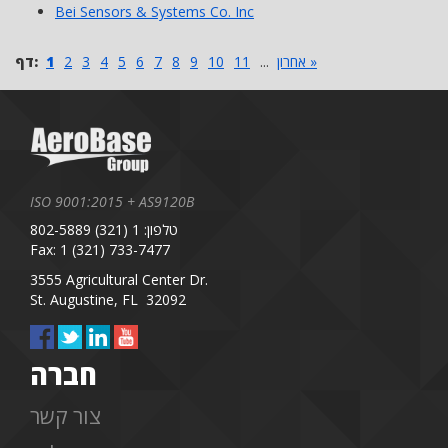
Bei Sensors & Systems Co. Inc
אחרון »
...
11
10
9
8
7
6
5
4
3
2
1
דף:
ISO 9001:2015 + AS9120B
טלפון: 1 (321) 802-5889
Fax: 1 (321) 733-7477
3555 Agricultural Center Dr.
St. Augustine, FL 32092
חברה
צור קשר