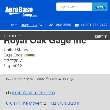
חיפוש
+1 321-733-7477
+1 321-802-5889
שינוי מיקום
he
תפריט
הירשם
Royal Oak Gage Inc
United States
Cage Code:
00088
הקלד קוד: A
דף: 1 of 32
קוד כלוב זה אינו כולל מספרי חלקים הרשומים עליו.
רכיבי ציוד נחיתה למטוסים
(1)
מטוס Prime Mover; ורכיבים מנועי בנזין
(2)