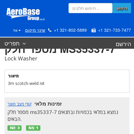
חיפוש
+1 321-733-7477
+1 321-802-5889
שינוי מיקום
he
תפריט
הירשם
מספר חלק MS35337-7
Lock Washer
תיאור
3m scotch-weld nit
זמינות מלאי
קודי מצב מוצר
מספר חלק ms35337-7 נמצא במלאי בכמויות ובתנאים
הבאים.
NE:
3
NS:
1