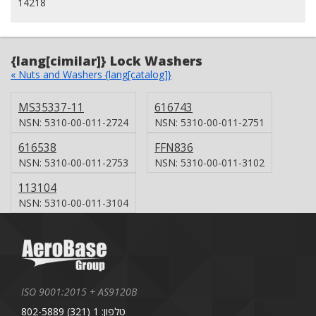
14218
{lang[cimilar]} Lock Washers
« Nuts and Washers {lang[catalog]}
MS35337-11
616743
NSN: 5310-00-011-2724
NSN: 5310-00-011-2751
616538
FFN836
NSN: 5310-00-011-2753
NSN: 5310-00-011-3102
113104
NSN: 5310-00-011-3104
ISO 9001:2015 + AS9120B
טלפון: 1 (321) 802-5889