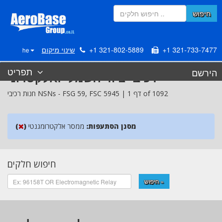
חיפוש
+1 321-733-7477
+1 321-802-5889
שינוי מיקום
he
תפריט
הירשם
רכיבי ציוד חשמלי ואלקטרוני
5945 | דף 1 of 1092
FSC
59,
FSG
חנות רכיבי NSNs -
מסנן הסתעפות:
ממסר אלקטרומגנטי
)
(
חיפוש חלקים
חיפוש »