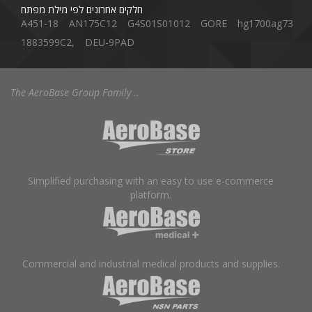
חלקים אחרונים לפי מילת מפתח
A451-18
AN175C12
G4S01S01012
GORE
hg1700ag73
1883599C2,
DEU-9PAD
The AeroBase Group Family ..
Simplified purchasing with an easy to use e-commerce
platform.
Commercial and industrial medical products and supplies.