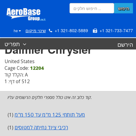
חיפוש
+1 321-733-7477
+1 321-802-5889
שינוי מיקום
he
תפריט
הירשם
Daimler Chrysler
United States
Cage Code:
12204
הקלד קוד: A
דף: 1 of 512
קוד כלוב זה אינו כולל מספרי חלקים הרשומים עליו.
מעל תותחי 125 מ"מ עד 150 מ"מ
(1)
רכיבי ציוד נחיתה למטוסים
(1)