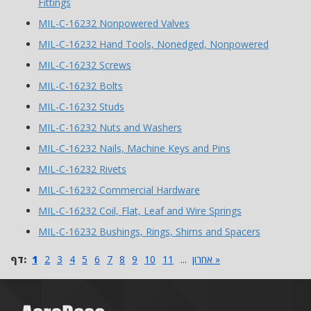
Fittings
MIL-C-16232 Nonpowered Valves
MIL-C-16232 Hand Tools, Nonedged, Nonpowered
MIL-C-16232 Screws
MIL-C-16232 Bolts
MIL-C-16232 Studs
MIL-C-16232 Nuts and Washers
MIL-C-16232 Nails, Machine Keys and Pins
MIL-C-16232 Rivets
MIL-C-16232 Commercial Hardware
MIL-C-16232 Coil, Flat, Leaf and Wire Springs
MIL-C-16232 Bushings, Rings, Shims and Spacers
אחרון »
...
11
10
9
8
7
6
5
4
3
2
1
דף: