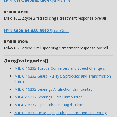
NSN
5315-01-106-5859
Spring Pin
מפרט חומרים:
Mil-c-16232,type 2 fed std single treatment response overall
NSN
3020-01-083-8312
Spur Gear
מפרט חומרים:
Mil-c-16232 type 2 mil spec single treatment response overall
{lang[categories]}
MIL-C-16232 Torque Converters and Speed Changers
MIL-C-16232 Gears, Pulleys, Sprockets and Transmission
Chain
MIL-C-16232 Bearings Antifriction Unmounted
MIL-C-16232 Bearings Plain Unmounted
MIL-C-16232 Pipe, Tube and Rigid Tubing
MIL-C-16232 Hose, Pipe, Tube, Lubrication and Railing