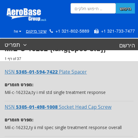
חיפוש
+1 321-733-7477
+1 321-802-5889
שינוי מיקום
he
תפריט
הירשם
MIL-C-16232 {lang[spec-std]}
דף 1 of 37
NSN
5365-01-594-7422
Plate Spacer
מפרט חומרים:
Mil-c-16232a,ty i mil std single treatment response
NSN
5305-01-498-1008
Socket Head Cap Screw
מפרט חומרים:
Mil-c-16232,ty ii mil spec single treatment response overall