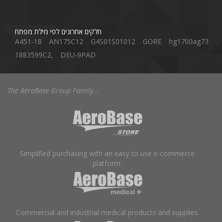
חלקים אחרונים לפי מילת מפתח
A451-18
AN175C12
G4S01S01012
GORE
hg1700ag73
1883599C2,
DEU-9PAD
The AeroBase Group Family ..
Simplified purchasing with an easy to use e-commerce
platform.
Commercial and industrial medical products and supplies.